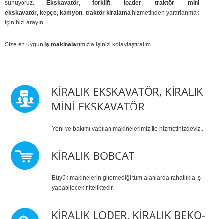
sunuyoruz.
Ekskavatör
,
forklift
,
loader
,
traktör
,
mini
ekskavatör
,
kepçe
,
kamyon
,
traktör kiralama
hizmetinden yararlanmak
için bizi arayın.
Size en uygun
iş makinaları
mızla işinizi kolaylaştıralım.
KIRALIK EKSKAVATÖR, KIRALIK
MINI EKSKAVATÖR
Yeni ve bakımı yapılan makinelerimiz ile hizmetinizdeyiz..
KIRALIK BOBCAT
Büyük makinelerin giremediği tüm alanlarda rahatlıkla iş
yapabilecek niteliktedir.
KIRALIK LODER, KIRALIK BEKO-