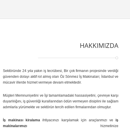
HAKKIMIZDA
Sektöründe 24 yıla yakın iş tecrübesi, Bir çok firmanın projesinde verdiği
güvenden dolayı aktif rol almış olan Öz Sönmez İş Makinaları; İstanbul ve
mücavir illerde hizmet vermeye devam etmektedir.
Müşteri Memnuniyetini ve İşi tamamlamadaki hassasiyetini, çevreye karşı
duyarlılığını, iş güvenliği kurallarından ödün vermeyen disiplini ile sağlam
adımlarla yürümekte ve sektörün tercih edilen firmalarından olmuştur.
İş makinası kiralama
ihtiyacınızı karşılamak için araçlarımızı ve
iş
makinalarımızı
hizmetinize