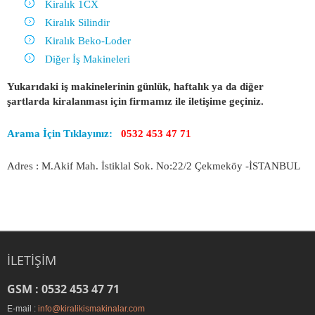
Kiralık 1CX
Kiralık Silindir
Kiralık Beko-Loder
Diğer İş Makineleri
Yukarıdaki iş makinelerinin günlük, haftalık ya da diğer
şartlarda kiralanması için firmamız ile iletişime geçiniz.
Arama İçin Tıklayınız:
0532 453 47 71
Adres : M.Akif Mah. İstiklal Sok. No:22/2 Çekmeköy -İSTANBUL
İLETIŞIM
GSM : 0532 453 47 71
E-mail :
info@kiralikismakinalar.com