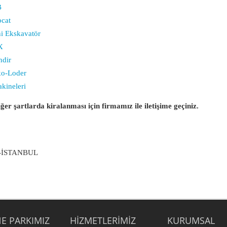
B
bcat
ni Ekskavatör
X
ndir
ko-Loder
akineleri
ğer şartlarda kiralanması için firmamız ile iletişime geçiniz.
y -İSTANBUL
E PARKIMIZ
HIZMETLERIMIZ
KURUMSAL