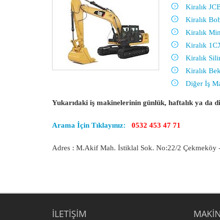
Kiralık JC
Kiralık Bo
Kiralık Mi
Kiralık 1C
Kiralık Sili
Kiralık Be
Diğer İş M
Yukarıdaki iş makinelerinin günlük, haftalık ya da di
Arama İçin Tıklayınız:
0532 453 47 71
Adres : M.Akif Mah. İstiklal Sok. No:22/2 Çekmekö
İLETIŞIM
MAKIN